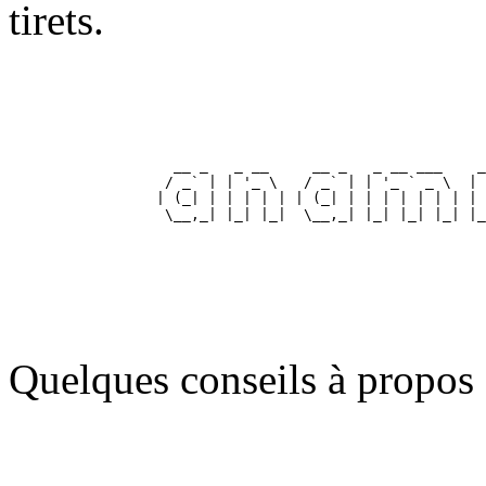
tirets.
                                        
    __ _   _ __     __ _   _ __ ___    _
   / _` | | '_ \   / _` | | '_ ` _ \  | 
  | (_| | | | | | | (_| | | | | | | | | 
   \__,_| |_| |_|  \__,_| |_| |_| |_| |_
                                        
Quelques conseils à propos 