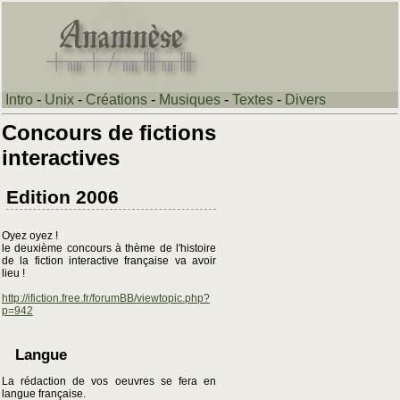
Intro
-
Unix
-
Créations
-
Musiques
-
Textes
-
Divers
Concours de fictions
interactives
Edition 2006
Oyez oyez !
le deuxième concours à thème de l'histoire
de la fiction interactive française va avoir
lieu !
http://ifiction.free.fr/forumBB/viewtopic.php?
p=942
Langue
La rédaction de vos oeuvres se fera en
langue française.