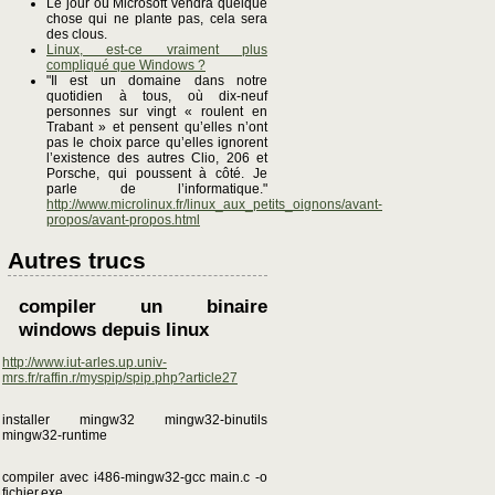
Le jour où Microsoft vendra quelque
chose qui ne plante pas, cela sera
des clous.
Linux, est-ce vraiment plus
compliqué que Windows ?
"Il est un domaine dans notre
quotidien à tous, où dix-neuf
personnes sur vingt « roulent en
Trabant » et pensent qu’elles n’ont
pas le choix parce qu’elles ignorent
l’existence des autres Clio, 206 et
Porsche, qui poussent à côté. Je
parle de l’informatique."
http://www.microlinux.fr/linux_aux_petits_oignons/avant-
propos/avant-propos.html
Autres trucs
compiler un binaire
windows depuis linux
http://www.iut-arles.up.univ-
mrs.fr/raffin.r/myspip/spip.php?article27
installer mingw32 mingw32-binutils
mingw32-runtime
compiler avec i486-mingw32-gcc main.c -o
fichier.exe