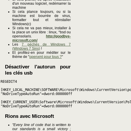
d'un nouveau logiciel, redémarrer la
machine
Si cela plance toujours, ou si la
machine est bourrée de virus,
formatter tout et réinstaller
Windows(c)
Si cela ne va pas mieux, installer à
la place un unix libre : linux, *bsd ou
opensolaris.
http://goodbye-
microsoft.com/
Les
7 péchés de Windows 7
(Windows 7 Sins)
!
Et profitez-en pour méditer sur le
thème de "
openxml pour tous ?
"
Désactiver l'autorun pour
les clés usb
REGEDIT4

[HKEY_LOCAL_MACHINE\SOFTWARE\Microsoft\Windows\CurrentVersion\po
"NoDriveTypeAutoRun"=dword:000000ff

[HKEY_CURRENT_USER\Software\Microsoft\Windows\CurrentVersion\Pol
Rions avec Microsoft
"Every line of code that is written to
our standards is a small victory ;