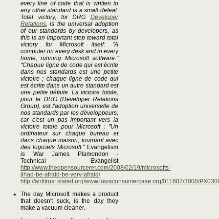
every line of code that is written to
any other standard is a small defeat.
Total victory, for DRG
Developer
Relations
, is the universal adoption
of our standards by developers, as
this is an important step toward total
victory for Microsoft itself: "A
computer on every desk and in every
home, running Microsoft software."
"Chaque ligne de code qui est écrite
dans nos standards est une petite
victoire ; chaque ligne de code qui
est écrite dans un autre standard est
une petite défaite. La victoire totale,
pour le DRG (Developer Relations
Group), est l'adoption universelle de
nos standards par les développeurs,
car c'est un pas important vers la
victoire totale pour Microsoft : "Un
ordinateur sur chaque bureau et
dans chaque maison, tournant avec
des logiciels Microsoft."
Evangelism
is War James Plamondon -
Technical Evangelist
http://www.theopensourcerer.com/2008/02/19/microsofts-
jihad-be-afraid-be-very-afraid/
http://antitrust.slated.org/www.iowaconsumercase.org/011607/3000/PX030
The day Microsoft makes a product
that doesn't suck, is the day they
make a vacuum cleaner.