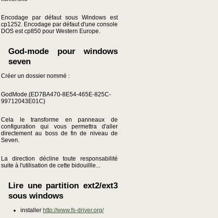
Encodage par défaut sous Windows est
cp1252. Encodage par défaut d'une console
DOS est cp850 pour Western Europe.
God-mode pour windows
seven
Créer un dossier nommé :
GodMode.{ED7BA470-8E54-465E-825C-
99712043E01C}
Cela le transforme en panneaux de
configuration qui vous permettra d'aller
directement au boss de fin de niveau de
Seven.
La direction décline toute responsabilité
suite à l'utilisation de cette bidouillle...
Lire une partition ext2/ext3
sous windows
installer
http://www.fs-driver.org/