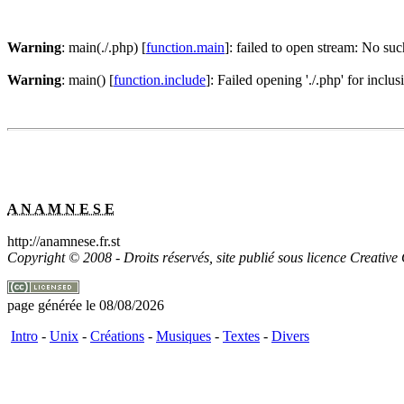
Warning
: main(./.php) [
function.main
]: failed to open stream: No suc
Warning
: main() [
function.include
]: Failed opening './.php' for incl
A N A M N E S E
http://anamnese.fr.st
Copyright © 2008 - Droits réservés, site publié sous licence Creativ
page générée le 08/08/2026
Intro
-
Unix
-
Créations
-
Musiques
-
Textes
-
Divers