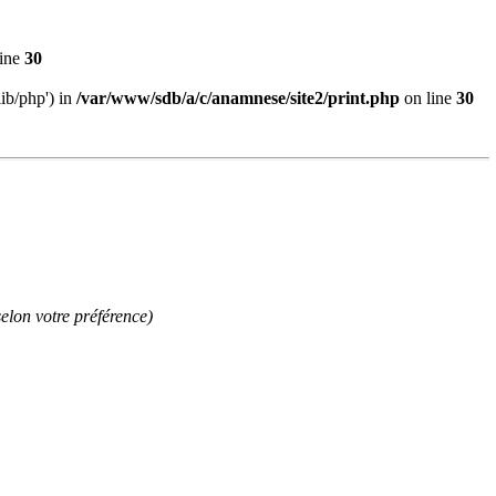
line
30
lib/php') in
/var/www/sdb/a/c/anamnese/site2/print.php
on line
30
elon votre préférence)