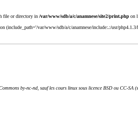
h file or directory in
/var/www/sdb/a/c/anamnese/site2/print.php
on 
usion (include_path='/var/www/sdb/a/c/anamnese/include:.:/usr/php4.1.3/
e Commons by-nc-nd, sauf les cours linux sous licence BSD ou CC-SA (s