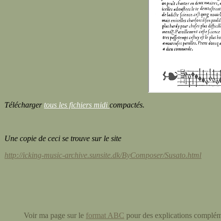
Télécharger
tous les fichiers midi
compactés.
Une copie de ceci se trouve sur le site
http://icking-music-archive.sunsite.dk/ByComposer/Susato.html
Voir ma page sur le
format ABC
pour des explications complémen