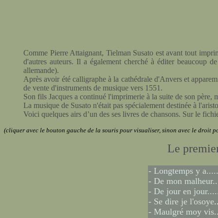
Comme Pierre Attaignant, Tielman Susato est avant tout imprimeu
d'autres auteurs. Il a également cherché à éditer beaucoup d
allemande).
Après avoir été calligraphe à la cathédrale d'Anvers et appare
de vente d'instruments de musique vers 1551.
Son fils Jacques a continué l'imprimerie à la suite de son père, 
La musique de Susato n'était pas spécialement destinée à l'aristo
Voici quelques airs d’un des ses livres de chansons. Sur le fichi
(cliquer avec le bouton gauche de la souris pour visualiser, sinon avec le droit 
Le premier
-
Longtemps y a....
- De mon malheur..
- De jour en jour....
- Se dire je l'osoye
.
- Maulgré moy vis.