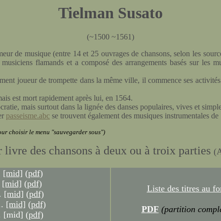
Tielman Susato
(~1500 ~1561)
r de musique (entre 14 et 25 ouvrages de chansons, selon les sources),
e musiciens flamands et a composé des arrangements basés sur les mu
mment joueur de trompette dans la même ville, il commence ses activité
mais est mort rapidement après lui, en 1564.
cratie, mais surtout dans la lignée des danses populaires, vives et simple
er
passeisme.abc
se trouvent également des musiques instrumentales de 
pour choisir le menu "sauvegarder sous")
 livre des chansons à deux ou à troix parties
(
.
[mid]
(pdf)
[mid]
(pdf)
Liste des titres au 
.
[mid]
(pdf)
..
[mid]
(pdf)
PDF
(partition compl
.
[mid]
(pdf)