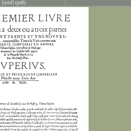
.
[mid]
(pdf)