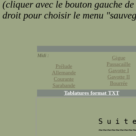
(cliquer avec le bouton gauche de l
droit pour choisir le menu "sauve
Midi :
Gigue
Passacaille
Prélude
Gavotte I
Allemande
Gavotte II
Courante
Bourrée
Sarabande
Tablatures format TXT