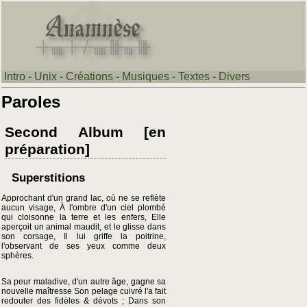
Intro
-
Unix
-
Créations
-
Musiques
-
Textes
-
Divers
Paroles
Second Album [en
préparation]
Superstitions
Approchant d'un grand lac, où ne se reflète
aucun visage, À l'ombre d'un ciel plombé
qui cloisonne la terre et les enfers, Elle
aperçoit un animal maudit, et le glisse dans
son corsage, Il lui griffe la poitrine,
l'observant de ses yeux comme deux
sphères.
Sa peur maladive, d'un autre âge, gagne sa
nouvelle maîtresse Son pelage cuivré l'a fait
redouter des fidèles & dévots ; Dans son