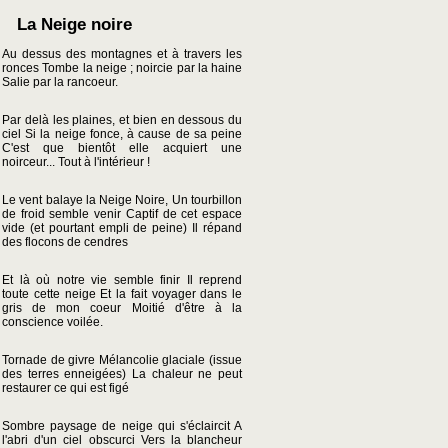
La Neige noire
Au dessus des montagnes et à travers les
ronces Tombe la neige ; noircie par la haine
Salie par la rancoeur.
Par delà les plaines, et bien en dessous du
ciel Si la neige fonce, à cause de sa peine
C'est que bientôt elle acquiert une
noirceur... Tout à l'intérieur !
Le vent balaye la Neige Noire, Un tourbillon
de froid semble venir Captif de cet espace
vide (et pourtant empli de peine) Il répand
des flocons de cendres
Et là où notre vie semble finir Il reprend
toute cette neige Et la fait voyager dans le
gris de mon coeur Moitié d'être à la
conscience voilée.
Tornade de givre Mélancolie glaciale (issue
des terres enneigées) La chaleur ne peut
restaurer ce qui est figé
Sombre paysage de neige qui s'éclaircit A
l'abri d'un ciel obscurci Vers la blancheur