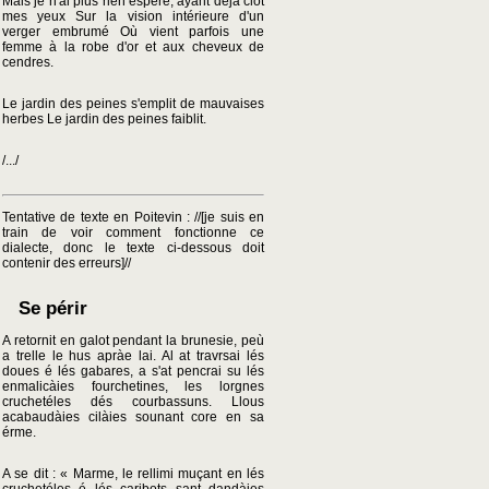
Mais je n'ai plus rien espéré, ayant déjà clôt
mes yeux Sur la vision intérieure d'un
verger embrumé Où vient parfois une
femme à la robe d'or et aux cheveux de
cendres.
Le jardin des peines s'emplit de mauvaises
herbes Le jardin des peines faiblit.
/.../
Tentative de texte en Poitevin : //[je suis en
train de voir comment fonctionne ce
dialecte, donc le texte ci-dessous doit
contenir des erreurs]//
Se périr
A retornit en galot pendant la brunesie, peù
a trelle le hus apràe lai. Al at travrsai lés
doues é lés gabares, a s'at pencrai su lés
enmalicàies fourchetines, les lorgnes
cruchetéles dés courbassuns. Llous
acabaudàies cilàies sounant core en sa
érme.
A se dit : « Marme, le rellimi muçant en lés