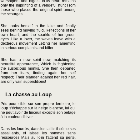
worshipers and bigots; In its heart remains
only the imprinting of a vengeful hunt From
those who placed the original spirit among
the scourges.
She looks herself in the lake and finally
sees behind moving fluid, Reflections of her
own heart, and the sparkle of her green
eyes. Like a lover, the waves leave with a
dexterous movement Letting her lamenting
in serious complaints and bitter.
She has a new spirit now, matching its
beautiful appearance, Which is frightening
the suspicious monks, She then departed
from her fears, finding again her self
respect; Their slander against her red hair,
are only vain superstitions!
La chasse au Loup
Pris pour cible sur son propre territoire, le
loup s'échappe sur la neige blanche, lui qui
ne peut avoir de linceuil excepté son pelage
à la couleur d'hiver
Dans les fourrés, dans les taillis il sème ses
assaillants, et laisse les hommes sans
ressources Mais au loin l'attend sa perte,