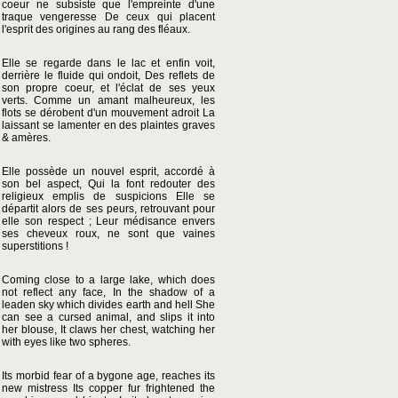
coeur ne subsiste que l'empreinte d'une
traque vengeresse De ceux qui placent
l'esprit des origines au rang des fléaux.
Elle se regarde dans le lac et enfin voit,
derrière le fluide qui ondoit, Des reflets de
son propre coeur, et l'éclat de ses yeux
verts. Comme un amant malheureux, les
flots se dérobent d'un mouvement adroit La
laissant se lamenter en des plaintes graves
& amères.
Elle possède un nouvel esprit, accordé à
son bel aspect, Qui la font redouter des
religieux emplis de suspicions Elle se
départit alors de ses peurs, retrouvant pour
elle son respect ; Leur médisance envers
ses cheveux roux, ne sont que vaines
superstitions !
Coming close to a large lake, which does
not reflect any face, In the shadow of a
leaden sky which divides earth and hell She
can see a cursed animal, and slips it into
her blouse, It claws her chest, watching her
with eyes like two spheres.
Its morbid fear of a bygone age, reaches its
new mistress Its copper fur frightened the