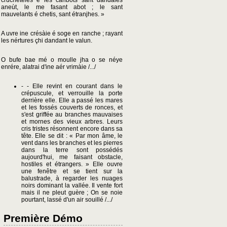
cruchetéles é lés caribots sant dandàies
aneùt, le me fasant abot ; le sant
mauvelants é chetis, sant étranjhes. »
A uvre ine crésàie é soge en ranche ; rayant
les nértures çhi dandant le valun.
O bufe bae mé o moulle jha o se néye
enrére, alatrai d'ine aér vrimàie /.../
- - Elle revint en courant dans le
crépuscule, et verrouille la porte
derrière elle. Elle a passé les mares
et les fossés couverts de ronces, et
s'est griffée au branches mauvaises
et mornes des vieux arbres. Leurs
cris tristes résonnent encore dans sa
tête. Elle se dit : « Par mon âme, le
vent dans les branches et les pierres
dans la terre sont possédés
aujourd'hui, me faisant obstacle,
hostiles et étrangers. » Elle ouvre
une fenêtre et se tient sur la
balustrade, à regarder les nuages
noirs dominant la vallée. Il vente fort
mais il ne pleut guère ; On se noie
pourtant, lassé d'un air souillé /.../
Première Démo