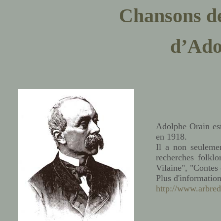
Chansons d
d’Ado
Adolphe Orain est
en 1918.
Il a non seulemen
recherches folklor
Vilaine", "Contes 
Plus d'informations
http://www.arbred