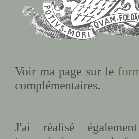
Voir ma page sur le
for
complémentaires.
J'ai réalisé égalem